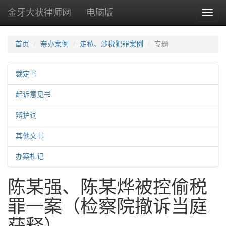
金牙大状律师网
电脑版
Toggl
naviga
首页
亲办案例
走私、涉税犯罪案例
专题
裁定书
起诉意见书
辩护词
其他文书
办案札记
陈某强、陈某烨被控偷税
罪一案（检察院撤诉当庭