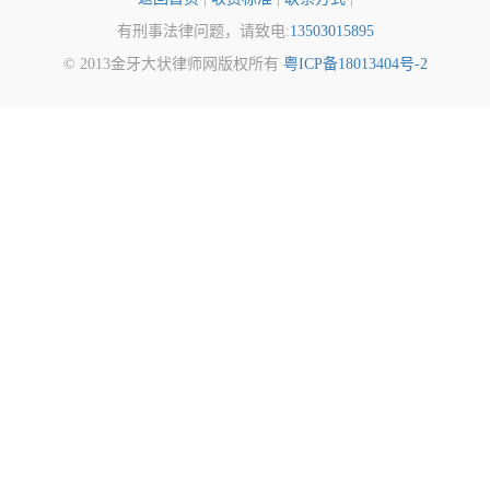
有刑事法律问题，请致电:
13503015895
© 2013金牙大状律师网版权所有
粤ICP备18013404号-2