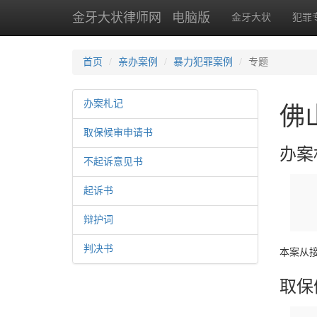
金牙大状律师网
电脑版
金牙大状
犯罪
首页
亲办案例
暴力犯罪案例
专题
办案札记
佛
取保候审申请书
办案
不起诉意见书
起诉书
辩护词
判决书
本案从
取保