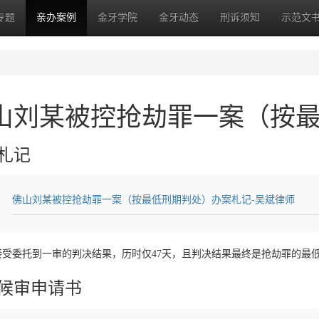
专题
亲办案例
金牙学院
金牙动态
刑诉须知
示范文
山刘某被控抢劫罪一案（按
札记
佛山刘某被控抢劫罪一案（按最低刑期判处）办案札记-吴斌律师
接受委托到一审的判决结果，历时仅47天，且判决结果最终是抢劫罪的最
候审申请书