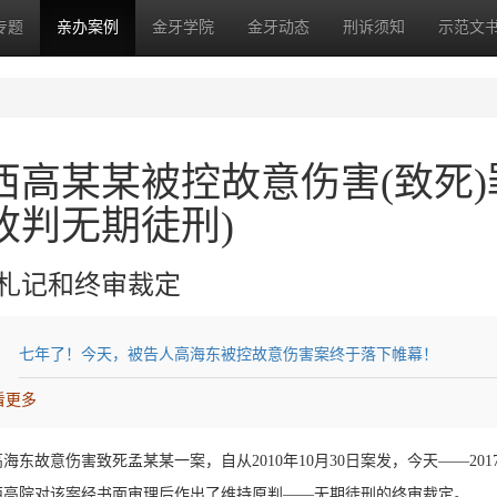
专题
亲办案例
金牙学院
金牙动态
刑诉须知
示范文
西高某某被控故意伤害(致死)
改判无期徒刑)
札记和终审裁定
七年了！今天，被告人高海东被控故意伤害案终于落下帷幕！
看更多
海东故意伤害致死孟某某一案，自从2010年10月30日案发，今天——20
西高院对该案经书面审理后作出了维持原判——无期徒刑的终审裁定。