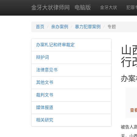
金牙大状律师网
电脑版
金牙大状
犯罪
首页
亲办案例
暴力犯罪案例
专题
办案札记和终审裁定
山
辩护词
行
法律意见书
办案
其他文书
裁判文书
媒体报道
查
相关研究
被告人高
天，山