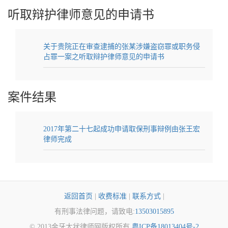
听取辩护律师意见的申请书
关于贵院正在审查逮捕的张某涉嫌盗窃罪或职务侵
占罪一案之听取辩护律师意见的申请书
案件结果
2017年第二十七起成功申请取保刑事辩例由张王宏
律师完成
返回首页
|
收费标准
|
联系方式
|
有刑事法律问题，请致电:
13503015895
© 2013金牙大状律师网版权所有
粤ICP备18013404号-2