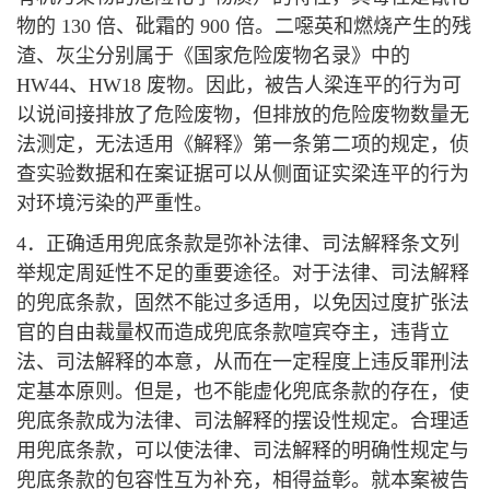
物的 130 倍、砒霜的 900 倍。二噁英和燃烧产生的残
渣、灰尘分别属于《国家危险废物名录》中的
HW44、HW18 废物。因此，被告人梁连平的行为可
以说间接排放了危险废物，但排放的危险废物数量无
法测定，无法适用《解释》第一条第二项的规定，侦
查实验数据和在案证据可以从侧面证实梁连平的行为
对环境污染的严重性。
4．正确适用兜底条款是弥补法律、司法解释条文列
举规定周延性不足的重要途径。对于法律、司法解释
的兜底条款，固然不能过多适用，以免因过度扩张法
官的自由裁量权而造成兜底条款喧宾夺主，违背立
法、司法解释的本意，从而在一定程度上违反罪刑法
定基本原则。但是，也不能虚化兜底条款的存在，使
兜底条款成为法律、司法解释的摆设性规定。合理适
用兜底条款，可以使法律、司法解释的明确性规定与
兜底条款的包容性互为补充，相得益彰。就本案被告