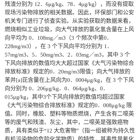
残渣分别为 12．6μg/kg、78．4μg/kg），而没有提取
现场污染物排放的相关数据。因此，环保部门和公安
机关专门进行了侦查实验。从实验获取的数据来看，
燃烧相似工业垃圾，向大气排放的氯化氢含量在上风
向平均为 0．108mg／m3（3 个频次中第0．
228mg/m3），在 3 个下风向平均分别为 1．
57mg/m3、5．50mg/m3、2．03mg／m3，其中 3 个
下风向排放的数值均大大超过国家《大气污染物综合
排放标准》规定的0．20mg/m3限值；向大气排放的
苯并[a]芘含量在上风向为0．0004μg/kg，在 3 个下风
向分别为 0．206μg/kg．0．064μg/kg、0．
015μg/kg，其中3个下风向排放的数值均超过国家
《大气污染物综合排放标准》规定的0．008μg/kg 限
值。同时，橡胶、塑料等物质燃烧，产生含有二噁英
等的废气和残渣、灰尘，其中，二噁英是强致癌物
质，具有类似于“12 大危害物”（指一组被称为持久性
有机污染物的危险化学物质）的特性，其毒性是氰化