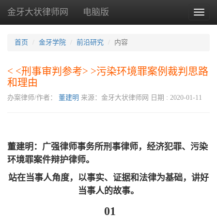
金牙大状律师网
电脑版
Toggl
naviga
首页
金牙学院
前沿研究
内容
< <刑事审判参考> >污染环境罪案例裁判思路
和理由
办案律师/作者：
董建明
来源：金牙大状律师网
日期 : 2020-01-11
董建明：广强律师事务所刑事律师，经济犯罪、污染
环境罪案件辩护律师。
站在当事人角度，以事实、证据和法律为基础，讲好
当事人的故事。
01