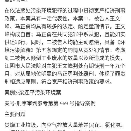
罪的信号。
在依法惩处污染环境犯罪的过程中贯彻宽严相济刑事
政策，本案具有一定代表性。本案中，被告人王文
峰、马正勇均具有较多的法定、酌定量刑情节。王文
峰构成自首；马正勇在共同犯罪中系从犯，且能如实
供述罪行。同时，二被告人均能主动赔偿，具备《环
境污染解释》第五条规定的酌情从宽处罚情节。考虑
到二被告人倾倒工业废水的数量以及所造成的损失，
江阴市人民法院对主犯王文峰判处有期徒刑一年九个
月，对从属地位明显的马正勇判处缓刑，体现了罪责
刑相适应原则，符合宽严相济刑事政策的要求。
案例3:梁连平污染环境案
案号:刑事审判参考第第 969 号指导案例
主要问题
焚烧工业垃圾，向空气排放大量苯并[a]芘、氯化氢、