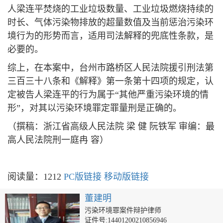
人梁连平焚烧的工业垃圾数量、工业垃圾燃烧持续的
时长、气体污染物排放的超量数值及当前惩治污染环
境行为的形势而言，适用司法解释的兜底性条款，是
必要的。
综上，在本案中，台州市路桥区人民法院援引刑法第
三百三十八条和《解释》第一条第十四项的规定，认
定被告人梁连平的行为属于“其他严重污染环境的情
形”，对其以污染环境罪定罪量刑是正确的。
（撰稿：浙江省高级人民法院 梁 健 阮铁军 审编：最
高人民法院刑一庭冉 容）
阅读量：1212
PC版链接
移动版链接
董建明
污染环境罪案件辩护律师
证件号:14401200210856946