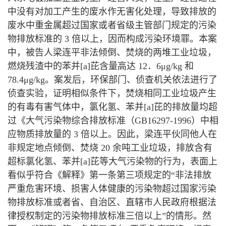
中没有对加工产生的废水作无害化处理，导致排放的
废水中重金属超过国家或者省级主管部门规定的污染
物排放标准的 3 倍以上，因而构成污染环境罪。本案
中，被告人梁连平非法倾倒、焚烧的两堆工业垃圾，
燃烧残渣中的苯并[a]芘含量高达 12．6μg/kg 和
78.4μg/kg。案发后，环保部门、侦查机关依法进行了
侦查实验，证明相似条件下，焚烧相同工业垃圾产生
的有毒有害气体中，氯化氢、苯并[a]芘的排放量均超
过《大气污染物综合排放标准（GB16297-1996）中相
应物质排放量的 3 倍以上。因此，梁连平伙同他人在
非规定地点倾倒、焚烧 20 余吨工业垃圾，排放含有
超标氯化氢、苯并[a]芘等大气污染物的行为，表面上
看似乎符合《解释》第一条第三项规定的“非法排放
严重危害环境、损害人体健康的污染物超过国家污染
物排放标准或者省、自治区、直辖市人民政府根据法
律授权制定的污染物排放标准三倍以上”的情形。然