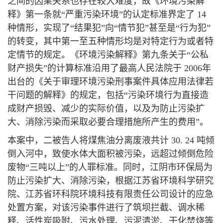
之间的因果关系也存在较大难度，故《环境污染解
释》第一条就“严重污染环境”的认定标准界定了 14
种情形，实现了“结果犯”向“情节犯”甚至是“行为犯”
的转变，其中第一至五种情形均是对特定行为或者特
定情节的规定。《环境污染解释》第九条关于“公私
财产损失”的计算标准沿用了最高人民法院于 2006年
出台的《关于审理环境污染刑事案件具体应用法律若
干问题的解释》的规定，包括“污染环境行为直接造
成财产损毁、减少的实际价值，以及为防止污染扩
大、消除污染而采取必要合理措施所产生的费用”。
本案中，二被告人将煤焦油分离废液共计 30. 24 吨倾
倒入河中，致使水体大面积被污染，远超过倾倒危险
废物“三吨以上”的人罪标准。同时，江阴市环保局为
防止污染扩大、消除污染，根据江苏省环境科学研究
院、江苏省环科院环境科技有限责任公司设计的应急
处置方案，对该污染事件进行了筑坝拦截、调水稀
释、活性炭吸附、污水处理、污泥清淤、干化焚烧等