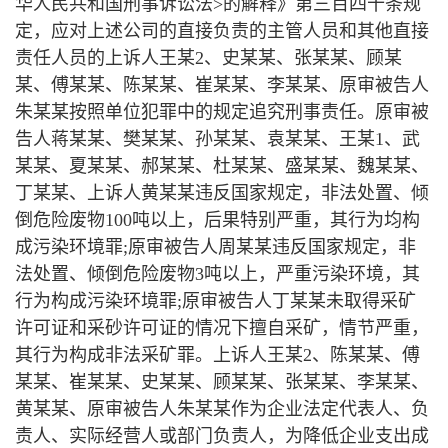
华人民共和国刑事诉讼法>的解释》第三百四十条规
定，应对上述公司的直接负责的主管人员和其他直接
责任人员的上诉人王某2、史某某、张某某、顾某
某、傅某某、陈某某、崔某某、李某某、原审被告人
朱某某按照单位犯罪中的规定追究刑事责任。原审被
告人蒋某某、樊某某、孙某某、袁某某、王某1、武
某某、夏某某、郝某某、杜某某、盛某某、魏某某、
丁某某、上诉人黄某某违反国家规定，非法处置、倾
倒危险废物100吨以上，后果特别严重，其行为均构
成污染环境罪;原审被告人周某某违反国家规定，非
法处置、倾倒危险废物3吨以上，严重污染环境，其
行为构成污染环境罪;原审被告人丁某某未取得采矿
许可证和采砂许可证的情况下擅自采矿，情节严重，
其行为构成非法采矿罪。上诉人王某2、陈某某、傅
某某、崔某某、史某某、顾某某、张某某、李某某、
黄某某、原审被告人朱某某作为企业法定代表人、负
责人、实际经营人或部门负责人，为降低企业支出成