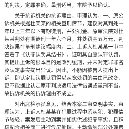
的判决，定罪准确，量刑适当，本院予以确认。
关于抗诉机关的抗诉理由，审理认为，一、原公
诉机关根据杜某某的相关量刑情节，建议对其判处一
年以上三年以下有期徒刑，并处罚金。原审法院对杜
某某判处有期徒刑一年六个月，并处罚金五万元，判
决结果在量刑建议幅度内。二、上诉人杜某某一审中
签署了《认罪认罚具结书》，证明其自愿认罪认罚。
其提出上诉的根本目的是改判缓刑，并未对定罪罪名
及认定事实提出异议。因此，不能因被告人提出上
诉，即认定其认罪认罚得以从宽处罚的事由已改变，
更不能据此认定原审判决适用法律错误或量刑不当。
故抗诉机关的抗诉理由不成立。
对出庭检察员意见，结合本案二审查明事实，审
理认为，上诉人杜某某在犯罪过程中系从犯，犯罪情
节较轻，案发后主动到案并如实供述犯罪事实，且积
极配合相关部门进行危废处理，主动缴纳部分处理费