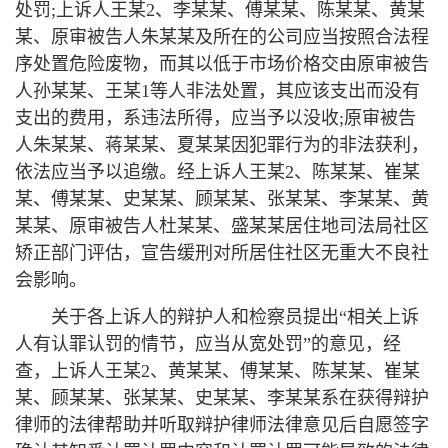
处罚;上诉人王某2、李某某、傅某某、陈某某、黄某
某、原审被告人朱某某及所在的公司应当按照合法程
序处置危险废物，而其以低于市场价格交由原审被告
人孙某某、王某1等人非法处置，其应该支出而没有
支出的费用，系违法所得，应当予以没收;原审被告
人朱某某、蒋某某、夏某某因犯罪行为的非法获利，
依法应当予以追缴。经上诉人王某2、陈某某、崔某
某、傅某某、史某某、顾某某、张某某、李某某、黄
某某、原审被告人杜某某、盛某某居住地司法局社区
矫正部门评估，宣告缓刑对所居住社区无重大不良社
会影响。
关于各上诉人的辩护人和检察员提出“相关上诉
人有认罪认罚的情节，应当从宽处罚”的意见，经
查，上诉人王某2、黄某某、傅某某、陈某某、崔某
某、顾某某、张某某、史某某、李某某系在获得辩护
律师的法律帮助并听取辩护律师法律意见后自愿签字