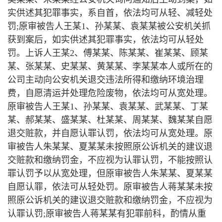
实供述其犯罪事实，系自首，依法均可从轻、减轻处
罚;原审被告人王某1、孙某某、袁某某被公安机关抓
获到案后，如实供述其犯罪事实，依法均可从轻处
罚。上诉人王某2、傅某某、陈某某、崔某某、顾某
某、张某某、史某某、黄某某、李某某本人或所在的
公司主动向公安机关退交违法所得和缴纳环境治理
费，自愿清运并处理危险废物，依法均可从宽处理。
原审被告人王某1、孙某某、袁某某、武某某、丁某
某、郝某某、盛某某、杜某某、周某某、魏某某自愿
退交赃款，并自愿认罪认罚，依法均可从宽处理。原
审被告人朱某某、夏某某未按照原公诉机关的建议退
交赃款和缴纳罚金，不应视为认罪认罚，不能按照认
罪认罚予以从宽处理，但原审被告人朱某某、夏某某
自愿认罪，依法可从轻处罚。原审被告人蒋某某未按
照原公诉机关的建议退交赃款和缴纳罚金，不应视为
认罪认罚;原审被告人蒋某某有犯罪前科，酌情从重