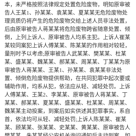
本，未严格按照法律规定处置危险废物，明知原审被
告人王某1、孙某某、袁某某、夏某某无危险废物处
理资质仍将产生的危险废物交给上述人员非法处置，
后由原审被告人蒋某某将危险废物跨省随意处置、倾
倒，上列上诉人、原审被告人均系主犯。上诉人崔某
某较同案犯上诉人傅某某、陈某某的作用相对较轻，
量刑时予以考虑;原审被告人武某某、樊某某、杜某
某、盛某某、魏某某、郝某某、周某某、丁某某为原
审被告人蒋某某、王某1、孙某某、袁某某非法处
置、倾倒危险废物提供帮助，在共同犯罪中起次要或
辅助作用，均系从犯，依法应从轻、减轻处罚。上诉
人傅某某、王某2、李某某、原审被告人蒋某某、丁
某某、郝某某、夏某某、盛某某、杜某某、周某某、
魏某某主动投案，到案后如实供述其犯罪事实，系自
首，依法均可从轻、减轻处罚;上诉人陈某某、崔某
某、顾某某、张某某、史某某、黄某某、原审被告人
樊某某、朱某某经公安机关询问通知后主动到案，如