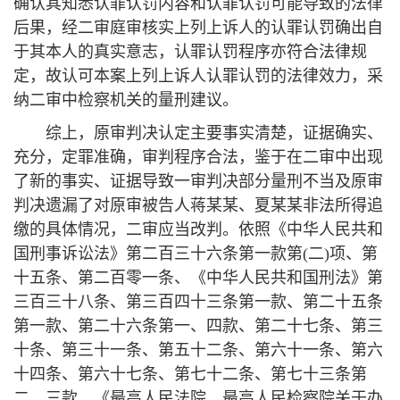
确认其知悉认罪认罚内容和认罪认罚可能导致的法律
后果，经二审庭审核实上列上诉人的认罪认罚确出自
于其本人的真实意志，认罪认罚程序亦符合法律规
定，故认可本案上列上诉人认罪认罚的法律效力，采
纳二审中检察机关的量刑建议。
综上，原审判决认定主要事实清楚，证据确实、
充分，定罪准确，审判程序合法，鉴于在二审中出现
了新的事实、证据导致一审判决部分量刑不当及原审
判决遗漏了对原审被告人蒋某某、夏某某非法所得追
缴的具体情况，二审应当改判。依照《中华人民共和
国刑事诉讼法》第二百三十六条第一款第(二)项、第
十五条、第二百零一条、《中华人民共和国刑法》第
三百三十八条、第三百四十三条第一款、第二十五条
第一款、第二十六条第一、四款、第二十七条、第三
十条、第三十一条、第五十二条、第六十一条、第六
十四条、第六十七条、第七十二条、第七十三条第
二、三款、《最高人民法院、最高人民检察院关于办