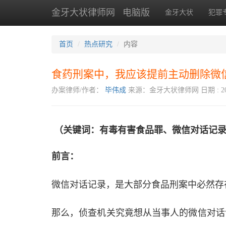
金牙大状律师网
电脑版
金牙大状
犯罪
首页
热点研究
内容
食药刑案中，我应该提前主动删除微
办案律师/作者：
毕伟成
来源：金牙大状律师网
日期 : 20
（关键词：
有毒有害食品罪、微信对话记
前言：
微信对话记录，是大部分食品刑案中必然存
那么，侦查机关究竟想从当事人的微信对话