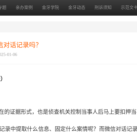
专题
亲办案例
金牙学院
金牙动态
刑诉须知
示范文
信对话记录吗？
25-01-06
录
）
在的证据形式，也是侦查机关控制当事人后马上要扣押当
记录中提取什么信息、固定什么案情呢？而微信对话记