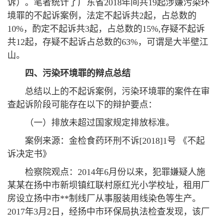
诉）。笔者统计了广东省2018年间共19起涉嫌污染环
境罪的不起诉案例，法定不起诉共2起，占总数的
10%，酌定不起诉共3起，占总数的15%,存疑不起诉
共12起，存疑不起诉占总数的63%，可谓是大半壁江
山。
四
、
污染环境
罪的辩点总结
总结以上的不起诉案例，污染环境罪的案件在审
查起诉阶段可能存在以下的辩护要点：
（一）排放未超过国家规定排放标准。
案例来源：金检食药环刑不诉[2018]1号 《不起
诉决定书》
检察院观点：2014年6月份以来，犯罪嫌疑人施
某某在扬中市新坝镇红联村原红光小学校址，租用厂
房设立扬中市**制线厂从事服装用线染色等生产。
2017年3月2日，经扬中市环保局执法检查发现，该厂