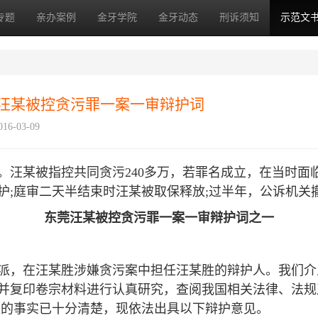
专题
亲办案例
金牙学院
金牙动态
刑诉须知
示范文
莞汪某被控贪污罪一案一审辩护词
16-03-09
。汪某被指控共同贪污240多万，若罪名成立，在当时面
护;庭审二天半结束时汪某被取保释放;过半年，公诉机关
东莞汪某被控贪污罪一案一审辩护词之一
派，在汪某胜涉嫌贪污案中担任汪某胜的辩护人。我们介
并复印卷宗材料进行认真研究，查阅我国相关法律、法规
案的事实已十分清楚，现依法出具以下辩护意见。