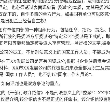
“委派”的企业必须有国资成分(参股或控股)，没有国资
的界定，也必须透过表面现象看“委派”的本质，尤其是委派单
识支配下的，自作多情的单方行为。如果国有单位可以随意
是侵犯企业经营自主权!
是国有单位内部的一种组织行为，包括任命、指派、提名、
所行使的是委派方所委派的“特定公务”;委派是正式的，
职年限等能够确定被委派人享有管理、监督权的文字;被
发展公司的员工，不是刑法意义上的国家工作人员，不能成
键在于XX发展公司是否有国资成分;根据《企业注册资金
材料，XX市XX发展公司的终极投资来源全部为职工及
“国家工作人员”，也不能以“国家工作人员论”。
》如何评判也是双方争论的重点。
的《干部行政介绍信》不是刑法意义上的“委派”：XX市
，仅仅是介绍;该介绍信也不是正式的任命书，该介绍信没