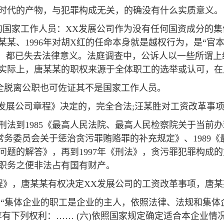
时代的产物，与犯罪构成无关，的确没有什么实质意义。
的国家工作人员：XX发展公司作为没有任何国资成分的
唐某某、1996年对胡X红的任命本身就是越权行为，是“
上，都已失去法律意义。法庭调查中，公诉人以一些所谓上
实际上，唐某某的职权来源于全体职工的选举或认可，在
完全脱离公职也可佐证其不是国家工作人员。
X发展公司章程》决定的，完全合法;汪某胜对工资改革事
年刑法到1985《最高人民法院、最高人民检察院关于当
大会常务委员会关于惩治贪污罪贿赂罪的补充规定》、198
问题的解答》，再到1997年《刑法》，贪污罪犯罪构成
职务之便非法占有国有财产。
章程》，唐某某有权决定XX发展公司的工资改革事项，唐
 “集体企业的职工是企业的主人，依照法律、法规和集体
有下列权利：…… (六)依照国家规定确定适合本企业