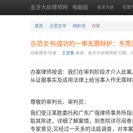
金牙大状律师网
电脑版
金牙大状
犯罪
首页
示范文书
辩护词
内容
示范文书|成功的一审无罪辩护：东
办案律师/作者：
王思鲁
来源：金牙大状律师网
日期 : 20
办案律师按语：我们在审判阶段才介入此案
从证据事实及适用法律上给当事人作无罪辩
尊敬的审判长、审判员：
我们受汪某胜委托和广东广强律师事务所指
取其陈述，详细了解案情，到贵院详尽阅卷
专家意见;又经过一天多的法庭调查，对本