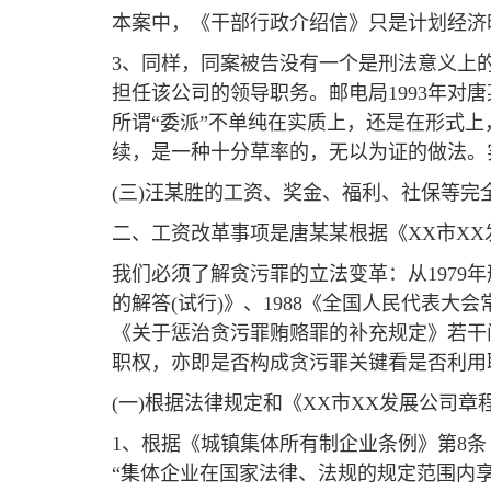
本案中，《干部行政介绍信》只是计划经济
3、同样，同案被告没有一个是刑法意义上
担任该公司的领导职务。邮电局1993年对
所谓“委派”不单纯在实质上，还是在形式
续，是一种十分草率的，无以为证的做法。
(三)汪某胜的工资、奖金、福利、社保等
二、工资改革事项是唐某某根据《XX市X
我们必须了解贪污罪的立法变革：从1979
的解答(试行)》、1988《全国人民代表
《关于惩治贪污罪贿赂罪的补充规定》若干
职权，亦即是否构成贪污罪关键看是否利用
(一)根据法律规定和《XX市XX发展公司
1、根据《城镇集体所有制企业条例》第8条
“集体企业在国家法律、法规的规定范围内享