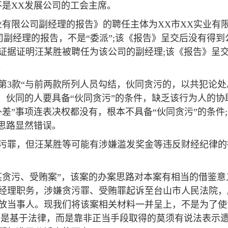
不是XX发展公司的工会主席。
有限公司副经理的报告》的聘任主体为XX市XX实业有限
公司副经理的报告，不是“委派”;该《报告》呈交后没有得
证据证明汪某胜被聘任为该公司的副经理;该《报告》呈
。
条第3款“与前两款所列人员勾结，伙同贪污的，以共犯论
念，伙同的人要具备“伙同贪污”的条件，缺乏该行为人的
差”事项连表决权都没有，根本不具备“伙同贪污”的条件
思路显然错误。
污罪，但汪某胜等可能有涉嫌滥发奖金等违反财经纪律的
某某贪污、受贿案”，该案的办案思路对本案有相当的借鉴
经理职务，涉嫌贪污罪、受贿罪起诉至台山市人民法院，
放当事人。现我们将该案相关材料一并呈上，不是为了使
不是基于法律，而是靠非正当手段取得的莫须有说法表示遗