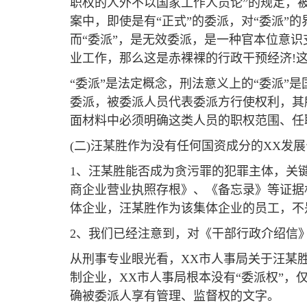
职权的人外不以国家工作人员论”的规定，被
案中，即使是有“正式”的委派，对“委派”
而“委派”，是无效委派，是一种官本位意
业工作，那么这是赤裸裸的行政干预经济!这
“委派”是法定概念，刑法意义上的“委派”
委派，被委派人员代表委派方行使权利，其
面材料中必须明确这类人员的职权范围、任
(二)汪某胜作为没有任何国资成分的XX
1、汪某胜能否成为贪污罪的犯罪主体，关
商企业营业执照存根》、《备忘录》等证据
体企业，汪某胜作为该集体企业的员工，不是
2、我们已经注意到，对《干部行政介绍信
从刑事专业眼光看，XX市人事局关于汪某胜
制企业，XX市人事局根本没有“委派权”
确被委派人享有管理、监督权的文字。