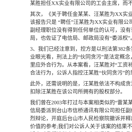
某胜担任XX实业有限公司的工会主席，而
其次，《关于聘任金某某、汪某胜为XX实业
该报告只是 “聘任”汪某胜为XX实业有限
副经理职位没有得到任何单位的认可，没有
局，也佐证了电信局、邮政局没有“委派权”
3、我们已经注意到，控方是以刑法第382
业眼光看，刑法上的“伙同贪污”是法定概
里应外合行为。从本案看，汪某胜对“工资补
合法行为，公诉人指控汪某胜“伙同贪污”的
此外，还需说明的是，汪某胜依法不构成贪
扣除汪某胜在该公司所拥有的股权部分。
我们曾在2003年打过与本案相类似的“雷
信局委派到台山市信桥通讯有限公司担任副
烈辩论，开庭后台山市人民检察院撤诉并释
价值的参考;我们对公诉人关于该案的结果