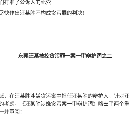
们打准了公诉人的死穴!
尽快作出汪某胜不构成贪污罪的判决!
东莞汪某被控贪污罪一案一审辩护词之二
派，在汪某胜涉嫌贪污案中担任汪某胜的辩护人。针对汪
的考虑，《汪某胜涉嫌贪污案一审辩护词》略去了两个重
一并审阅：