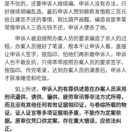
是不信的，还要申诉人继续编。申诉人没有办法，只
好继续胡编乱造。最后申诉人想到赖新发借款三百元
给丘建忠不还的事情，就比葫芦画瓢，编造说是李某
常借申诉人三佰元钱不还，申诉人便杀了他。
申诉人被迫按照办案人员的要求编造了杀人的过
程，办案人员做好了笔录，根本不让申诉人看，直接
让申诉人签字，按指印，怕他们再折磨申诉人，申诉
人也不敢反抗，只得乖乖按照办案人员的要求签字、
按指印。作完笔录，达到办案人员的满意后，申诉人
才获准睡觉和吃饭。
如上所述，
申诉人的有罪供述是在办案人员采用
刑讯逼供、诱供、骗供、疲劳审讯等非法方式所得，
而且没有其他任何有效证据相印证，与卷综所载的物
证、证人证言等多项证据相矛盾，不能作为定案依
据。原审仅凭口供定案，存在重大错误，应依法纠
正。