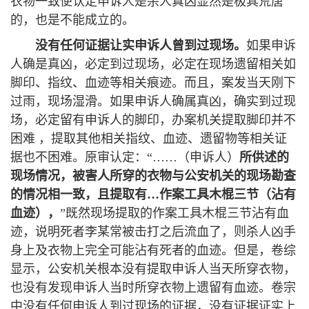
衣物一致便认定申诉人是杀人真凶显然是极其荒唐
的，也是不能成立的。
没有任何证据让实申诉人曾到过现场。
如果申诉
人确是真凶，必定到过现场，必定在现场遗留相关如
脚印、指纹、血迹等相关痕迹。而且，案发当天刚下
过雨，现场湿滑。如果申诉人确属真凶，确实到过现
场，必定留有申诉人的脚印，办案机关提取脚印并不
困难 ，提取其他相关指纹、血迹、遗留物等相关证
据也不困难。原审认定：“……（申诉人）
所供述的
现场情况，被害人所穿的衣物与公安机关的现场勘查
的情况相一致，且提取有
…
作案工具木棍三节（沾有
血迹）
，
”既然现场提取的作案工具木棍三节沾有血
迹，说明死者李某常被击打之后流血了，则杀人凶手
身上及衣物上完全可能沾有死者的血迹。但是，卷综
显示，公安机关根本没有提取申诉人当天所穿衣物，
也没有发现申诉人当时所穿衣物上遗留有血迹。卷宗
中没有任何申诉人到过现场的证据，没有证据证实上