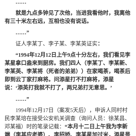
……
就是九点多钟见了次他，当进我看他时，我离他
有三十米左右远，互相也没有说话。
……
”
证人李某丁、李子某、李某英证实
：
“
1994年12月12日上午9点十分左右，我们看见
李
某星
拿口盎来到厨房。我们四人（
李某丁
、
李某新
、
李某英
、
李某将
（死者的弟弟））在家喝茶，喝茶后
即到云丁家打麻将。问添星打不打麻将，添星
说：
‘
添英打我就不打了，两兄弟打无意思。
’
……
”
1994年12月17日（案发5天后），申诉人同村村
民李某培在接受公安机关调查（询问人员：徐某昌、
邓某福）时的笔录记载：
“
本月十二日上午我为李新
端（李其应老婆）、李招娇、
李某星
加过米，添星是