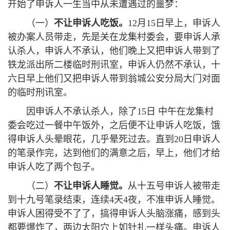
开始了申诉人一生当中从未遭遇过的噩梦：
（一）
不让申诉人吃饭。
12月15日早上，申诉人
被办案人员带走，先是关在龙集村委会，要申诉人承
认杀人，申诉人不承认，他们晚上又把申诉人带到了
铁龙派出所二楼临时刑讯室，申诉人仍然不承认，十
六日早上他们又把申诉人带到翁城公安分局大门对面
的临时刑讯室。
因申诉人不承认杀人，除了15日 中午在龙集村
委会吃过一餐中午饭外，之后便不让申诉人吃饭，饿
得申诉人头晕眼花，几乎晕死过去。直到20日申诉人
的笔录作完，达到他们的满意之后，早上，他们才给
申诉人吃了两个包子。
（二）
不让申诉人睡觉。
从十五号申诉人被带走
到十九号笔录结束，连续4天4夜，不准申诉人睡觉。
申诉人困得受不了了，搞得申诉人头脑涨痛，感到头
都要爆炸了，两边太阳穴上如针扎一样头痛。申诉人