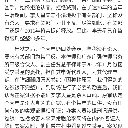
在一审、二审期间及服刑期间，李某星始终坚称不是
凶手，始终拒绝认罪，拒绝减刑。在长达20年的监牢
生活期间，李天星矢志不渝地投书有关部门，坚称没
有杀人，要求有关部门为其平反。尽管如此，有关部
门还是在2016年将其提前释放。至此，李天星已在监
狱服刑整整20多年。
出狱之后，李天星仍四处奔走，坚称没有杀人，
要求有关部门为其平反。本律师和广东广强律师事务
所高级合伙人、副主任贾慧平律师于2017年11月份接
受李某星的委托，担任其申诉代理人，为其代理申
诉。在详细翻阅原案卷综（因种种原因，我们得到的
卷综很不完整），到现场进行了必要的勘查后，我们
认为在案证据不能证实李天星是杀人真凶。原审认定
李天星是杀人真凶的证据只有李某星的口供，没有任
何有效的客观证据相印证；办案人员涉嫌刑讯逼供。
卷综中包括被害人李某常胞弟李某将在内的7名证人
均证实案发时，他们曾在村中看到过李某星。案发现