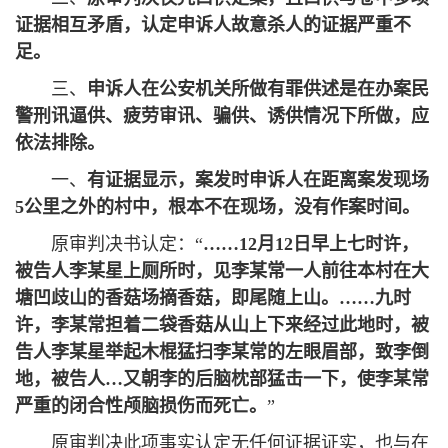
证据相互矛盾，认定申诉人故意杀人的证据严重不
足。
三、
申诉人在公安机关所做有罪供述是在办案民
警刑讯逼供、疲劳审讯、骗供、诱供情况下所做，应
依法排除。
一、
有证据显示，案发时申诉人在距离案发现场
5公里之外的村中，根本不在现场，没有作案时间。
原审判决书认定：“
……
12月12日早上七时许，
被告人李某星上厕所时，见李某常一人前往本村在大
塘凹歧山的香菇场摘香菇，即尾随上山。
……
九时
许，李某常担着二袋香菇从山上下来经过此地时，被
告人李某星举起木棍猛扫李某常的左眼眉部，致李倒
地，被告人…又朝李的后脑枕部猛击一下，使李某常
严重的闭合性颅脑损伤而死亡。
”
原审判决此项事实认定无任何证据证实，也与在