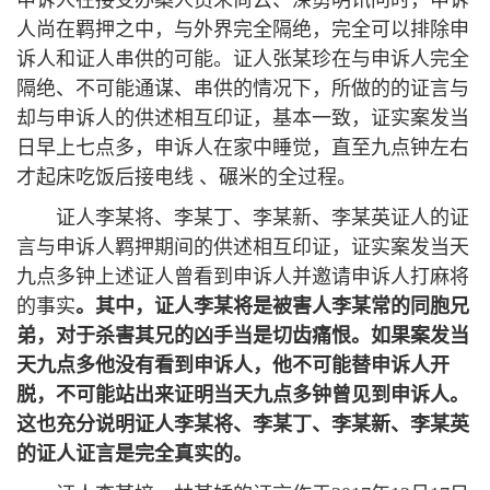
申诉人在接受办案人员朱尚云、深勇明讯问时，申诉
人尚在羁押之中，与外界完全隔绝，完全可以排除申
诉人和证人串供的可能。证人张某珍在与申诉人完全
隔绝、不可能通谋、串供的情况下，所做的的证言与
却与申诉人的供述相互印证，基本一致，证实案发当
日早上七点多，申诉人在家中睡觉，直至九点钟左右
才起床吃饭后接电线 、碾米的全过程。
证人李某将、李某丁、李某新、李某英证人的证
言与申诉人羁押期间的供述相互印证，证实案发当天
九点多钟上述证人曾看到申诉人并邀请申诉人打麻将
的事实
。
其中，证人李某将是被害人李某常的同胞兄
弟，对于杀害其兄的凶手当是切齿痛恨。如果案发当
天九点多他没有看到申诉人，他不可能替申诉人开
脱，不可能站出来证明当天九点多钟曾见到申诉人。
这也充分说明证人李某将、李某丁、李某新、李某英
的证人证言是完全真实的。