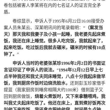
卷包括被害人李某将在内的七名证人的证言完全矛
盾。
卷综显示，申诉人于1995年6月22日16:00接受办
案人员朱某云、深某明讯问的笔录载明：“
（案发当
天）那
天我和我妻子及小孩一起睡，我老婆先起床煮
饭，我还在床上睡觉。很多人吃完饭，我就起来了，
起来吃饭。吃过饭后我就去碾米，碾米的时候有10点
钟了。
”
申诉人当时的老婆张某珍1996年2月2日的书面证
言证印证了申诉人的说法。
“
1994年12月12日早上七
点半钟我还和我丈夫同床睡觉，八点十分我起床做早
饭，我到厨房作饭时边烧洗脸水，
还到彭玉珍家借手
提蓝（我家厨房到睡房相隔大约100米）借到篮子又
回到厨房做饭，
烧着火煮饭时，又下来拿糖喂鸡，我
叫我丈夫起床吃饭了。他还在床上，直到煮好饭再次
叫他下来吃饭，我还拿衣服给他穿。时间是九点钟，