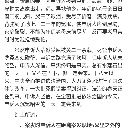
狼籍。贤慧的妻子因申诉人被判重刑，命悬一线，忍
痛携女离家出走，远走异地他乡。年迈的老母亲日日
倚门盼儿归，哭干了眼泪，受尽了折磨，满身疾病，
背驼到了地上。二十年的冤狱，使申诉人房倒屋塌，
家庭破裂，不能为年迈老母床前尽孝，反而要老母亲
时时为我担惊受怕。
虽然申诉人蒙狱受屈被关二十余载，尽管申诉人
冼冤四处碰壁，申诉之路充满了坎坷，但申诉人从未
绝望。申诉人深信，事实终归是事实，总有水落石出
的一天； 正义不在当下，但一定会来。十八大以
来，中央全面推进依法治国，大刀阔斧地进行了司法
体制改革，一大批冤假错案得到纠正，法治的春天正
在到来。申诉人坚信，在全面推进依法治国的今天，
申诉人沉冤昭雪的一天一定会来到。
综上所述，
一、
案发时申诉人在距离案发现场5公里之外的