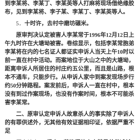
到李某将、李某丁、李某英等人打麻将现场借绝缘胶
布，见到李某将、李子某、李某丁、李某英等人。
5．
十时许，去村中磨坊碾米。
原审判决认定被害人李某常于1996年12月12日上
午九时许在大塘坳被害。卷综显示，包括李某常胞弟
李某将在内的七名证人都证实申诉人当天上午10时以
前一直在村中活动。而案地位于大山之中的大塘坳，
距离申诉人所居住的村庄约五公里，而且是山路，根
本不通车，只能步行。从申诉人家中到案发现场步行
约50分钟路程。案发前后，申诉人一直在村中，根本
没有到过作案现场，也没有作案时间，根本不可能杀
害李某常。
二、原审认定申诉人故意杀人的事实除了申诉人
的有罪供述外，无其他有效证据相印证，依据严重不
足