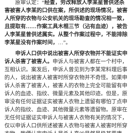
原审认定：“
经查，劳改释放人李某星曾供述杀
害被害人李某的口供在案，所供述的现场情况，被害
人所穿的衣物与公安机关的现场勘查的情况相一致，
且提取有……作案工具木棍三节（沾有血迹），被告
人李某星曾供述属实。从整个作案过程中，不能排除
李某星没有作案时间，
…”。
申诉人口供中说出被害人所穿衣物并不能证实申
诉人杀害了被害人。
申诉人与被害人都在一个村中，
互相认识。案发后，申诉人曾见到为李某常料理后事
的人，说出被害人被害时所穿衣物并不奇怪。如果申
诉人杀害了被害人，被害人的衣物上完全可能留有申
诉人的血迹、指纹、微量元素及其他印迹。但是，原
审没有任何证据证实被害人衣物上遗留有哪怕丁点申
诉人的指纹、血迹、其他微量元素等遗留物。原审在
无任何证据证实申诉人与被害人衣物有关的情况下，
仅以申诉人口供所述被害人衣物与被害人被害时所穿