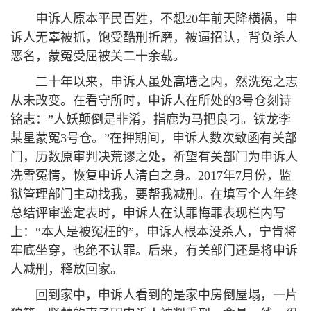
申诉人原本平民百姓，不想20年前天降横祸，申
诉人无辜被抓，饱受酷刑折磨，被逼招认，背负杀人
恶名，蒙冤受屈被关二十余载。
二十年以来，申诉人虽处高墙之内，然洗冤之志
从未改变。在看守所时，申诉人在所处的3号仓刻诗
铭志：”人妖颠倒是非淆，指鹿为马把良刁。铁龙李
某星蒙冤3号仓。”在押期间，申诉人数次致函有关部
门，历数原审判决荒谬之处，祈望有关部门为申诉人
冼雪冤情，恢复申诉人清白之身。2017年7月份，监
狱管理部门主动找我，要帮我减刑。在填写个人年终
总结评审鉴定表时，申诉人在认罪悔罪表现栏内写
上：“本人是被冤枉的”，申诉人根本没杀人，宁肯将
牢底坐穿，也绝不认罪。后来，有关部门还是将申诉
人减刑，释放回家。
回到家中，申诉人看到的是家中房倒屋塌，一片