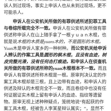
诉人到过现场，事实上申诉人也从未到过现场，更不
可能杀人。
申诉人在公安机关所做的有罪供述所述犯罪工具
与卷综所载完全不一致。
申诉人在公安机关所做有罪
供述称申诉人在山上随手拿了一根ｙｕａｎ木棍，也
就是说
木棍的木质是yuans木的，不是圆形的木棍。
Yuan木是申诉人家乡的一种树种。
而公安机关给申诉
人辨认的作案工具是
圆形的枫木棍
，
且没有血迹，树
皮完整光滑，没有任何击打痕迹。
和申诉人在侦查机
关所做的有罪供述所称的yuan木棍根本不一致。
而且
申诉人有罪供述所称木棍是一根。原审判决认定的作
案工具木棍却是三根，且上边带有血迹，和申诉人的
供述及辩认的木棍完全不一致，而且卷综中也没有任
何证据证实木棍上留有申诉人的血迹、指纹等遗留
物。原审无视上述种种疑点，笼统地说“有起获的作
案工具木棍，经被告人李某星辩认属实；”，显然不