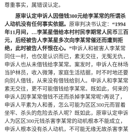
尊重事实，属错误认定。
原审认定申诉人因借钱300元给李某常的所谓杀
人动机没有任何事实依据。
原审判决书认定：
“
1994
年11月间，
…
李某星借给本村村民李期常人民币三百
元，后经被告人李某星多次向李某常催还而遭到拒
绝，此时被告人怀恨在心。
”
申诉人和被害人李某常
同住一村，也仅是认识而已，素无交往，无冤无仇，
申诉人也从未借钱给李某常。案发时，申诉人在林场
当护林员，收入微薄，家庭生活拮据，时不时地还要
向别人借钱，从来没有借钱给别人。申诉人和李某常
素无交往，更不可能借钱给李某常。既如此，何来的
申诉人因李某常借钱不还而杀掉李某常呢?再说了，
申诉人平素为人和善，怎么可能为区区300元而冒着
坐牢、杀头的危险去杀人呢？既如此，原审认定申诉
人为区区300元钱杀害李某常的动机根本不能成立，
申诉人根本没有杀人动机，不可能无缘无故杀害李某