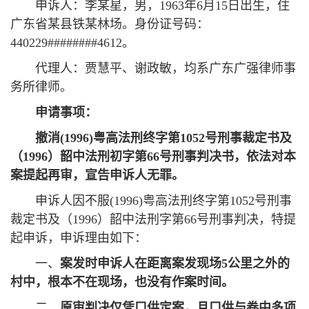
申诉人：李某星，男，1963年6月15日出生，住
广东省某县铁某林场。身份证号码：
440229########4612。
代理人：贾慧平、谢政敏，均系广东广强律师事
务所律师。
申请事项：
撤消(1996)粤高法刑终字第1052号刑事裁定书及
（1996）韶中法刑初字第66号刑事判决书，依法对本
案提起再审，宣告申诉人无罪。
申诉人因不服(1996)粤高法刑终字第1052号刑事
裁定书及（1996）韶中法刑字第66号刑事判决，特提
起申诉，申诉理由如下：
一、
案发时申诉人在距离案发现场5公里之外的
村中，根本不在现场，也没有作案时间。
二、
原审判决仅凭口供定案，且口供与卷中多项