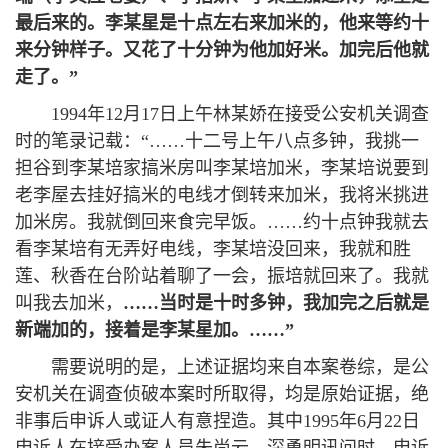
最后来的。
李某星
是十点左右来加米的，他来等约十
来分钟样子。又花了十分钟为他加好米。加完后他就
走了。
”
1994年12月17日上午林某娇在接受公安机关调查
时的笔录记载：“……十二号上午八点多钟，我挑一
担谷到李某培家搞米房叫李某培加米，李某培说要到
老李屋去挂好搞米的电线才倒转来加米，我将米挑进
加米房。我就倒回来食完早饭。……约十点钟我就去
看李某培有无弄好电线，李某培没回来，我就和胜
莲、秋香在台阶站着聊了一会，振培就回来了。我就
叫我去加米，
……
当时是十时多钟，我加完之后就是
新端加的，接着是
李某星
加。
……
”
需要说明的是，上述证据均来自本案卷综，是公
安机关在调查侦破本案时所取得，均是原始证据，绝
非事后申诉人或证人有意捏造。其中1995年6月22日