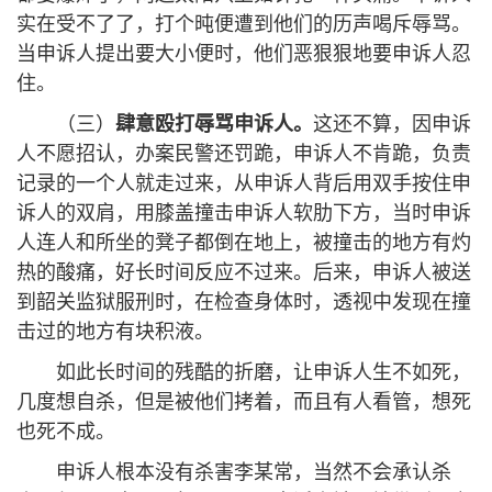
实在受不了了，打个旽便遭到他们的历声喝斥辱骂。
当申诉人提出要大小便时，他们恶狠狠地要申诉人忍
住。
（三）
肆意殴打辱骂申诉人。
这还不算，因申诉
人不愿招认，办案民警还罚跪，申诉人不肯跪，负责
记录的一个人就走过来，从申诉人背后用双手按住申
诉人的双肩，用膝盖撞击申诉人软肋下方，当时申诉
人连人和所坐的凳子都倒在地上，被撞击的地方有灼
热的酸痛，好长时间反应不过来。后来，申诉人被送
到韶关监狱服刑时，在检查身体时，透视中发现在撞
击过的地方有块积液。
如此长时间的残酷的折磨，让申诉人生不如死，
几度想自杀，但是被他们拷着，而且有人看管，想死
也死不成。
申诉人根本没有杀害李某常，当然不会承认杀