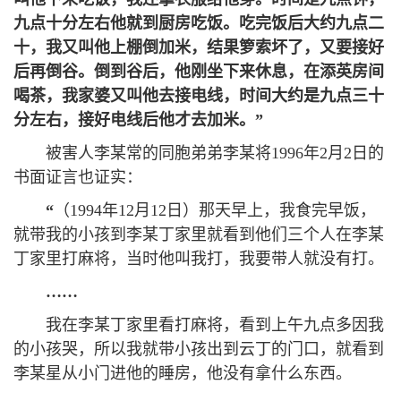
九点十分左右他就到厨房吃饭。吃
完
饭后大约九点二
十，我又叫他上棚倒加
米
，结果箩索坏了，又要接好
后再倒谷。倒到谷后，他刚坐下来休息，在添英房间
喝茶，我家婆又叫他去接电线，时间大约是九点三十
分左右，接好电线后他才去加米。
”
被害人李某常的同胞弟弟李某将1996年2月2日的
书面证言也证实：
“
（1994年12月12日）那天早上，我食完早饭，
就带我的小孩到李某丁家里就看到他们三个人在李某
丁家里打麻将，当时他叫我打，我要带人就没有打。
……
我在李某丁家里看打麻将，看到上午九点多因我
的小孩哭，所以我就带小孩出到云丁的门口，就看到
李某星从小门进他的睡房，他没有拿什么东西。