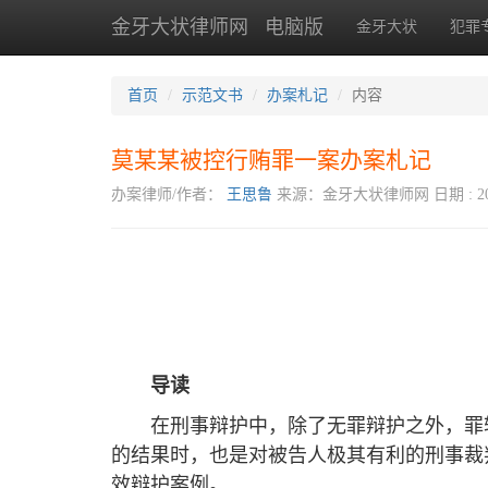
金牙大状律师网
电脑版
金牙大状
犯罪
首页
示范文书
办案札记
内容
莫某某被控行贿罪一案办案札记
办案律师/作者：
王思鲁
来源：金牙大状律师网
日期 : 20
导读
在刑事辩护中，除了无罪辩护之外，罪
的结果时，也是对被告人极其有利的刑事裁
效辩护案例。