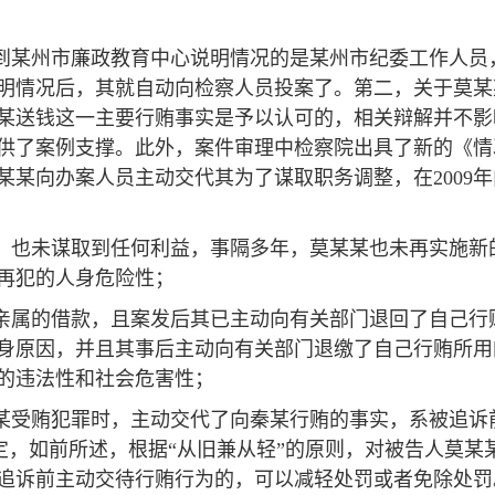
某到某州市廉政教育中心说明情况的是某州市纪委工作人
明情况后，其就自动向检察人员投案了。第二，关于莫某
送钱这一主要行贿事实是予以认可的，相关辩解并不影响自首
供了案例支撑。此外，案件审理中检察院出具了新的《情
某向办案人员主动交代其为了谋取职务调整，在2009年
项，也未谋取到任何利益，事隔多年，莫某某也未再实施
再犯的人身危险性；
向亲属的借款，且案发后其已主动向有关部门退回了自己行
身原因，并且其事后主动向有关部门退缴了自己行贿所用
的违法性和社会危害性；
秦某受贿犯罪时，主动交代了向秦某行贿的事实，系被追
定，如前所述，根据“从旧兼从轻”的原则，对被告人莫某某
在被追诉前主动交待行贿行为的，可以减轻处罚或者免除处