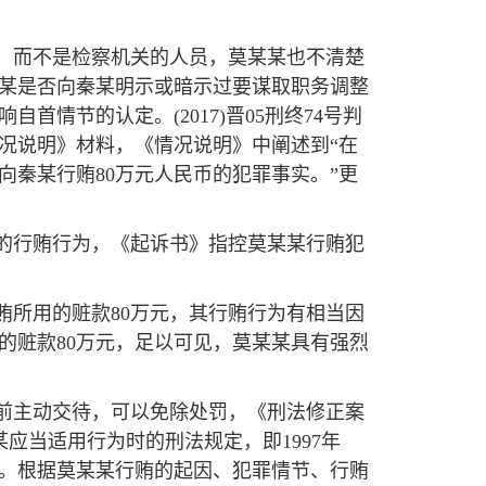
员，而不是检察机关的人员，莫某某也不清楚
某是否向秦某明示或暗示过要谋取职务调整
情节的认定。(2017)晋05刑终74号判
况说明》材料，《情况说明》中阐述到“在
向秦某行贿80万元人民币的犯罪事实。”更
新的行贿行为，《起诉书》指控莫某某行贿犯
贿所用的赃款80万元，其行贿行为有相当因
的赃款80万元，足以可见，莫某某具有强烈
诉前主动交待，可以免除处罚，《刑法修正案
应当适用行为时的刑法规定，即1997年
罚。根据莫某某行贿的起因、犯罪情节、行贿