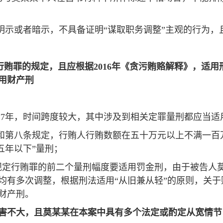
何明示或者暗示，不具备证明“谋取职务调整”主观的行为
行贿罪的规定，且应根据2016年《贪污贿赂解释》，适
用财产刑
2017年，时间跨度较大，其中涉及到相关定罪量刑都应当适
七条和第八条规定，行贿人行贿数额在五十万元以上不满一
五年以下”量刑；
未规定行贿罪的前二个量刑幅度要适用罚金刑，由于被告人莫
有多次调整，根据刑法适用“从旧兼从轻”的原则，关于财
财产刑。
害不大，且莫某某在本案中具有多个法定或酌定从宽情节