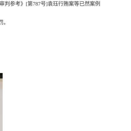
参考》[第787号]袁珏行贿案等已然案例
罚。