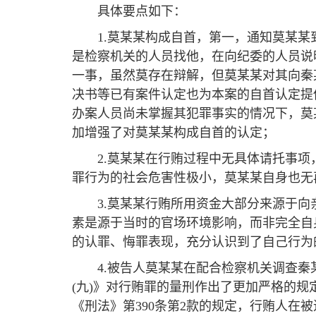
具体要点如下：
1.莫某某构成自首，第一，通知莫某
是检察机关的人员找他，在向纪委的人员说
一事，虽然莫存在辩解，但莫某某对其向秦某
决书等已有案件认定也为本案的自首认定提
办案人员尚未掌握其犯罪事实的情况下，莫某
加增强了对莫某某构成自首的认定；
2.莫某某在行贿过程中无具体请托事
罪行为的社会危害性极小，莫某某自身也无
3.莫某某行贿所用资金大部分来源于
素是源于当时的官场环境影响，而非完全自
的认罪、悔罪表现，充分认识到了自己行为
4.被告人莫某某在配合检察机关调查
(九)》对行贿罪的量刑作出了更加严格的规
《刑法》第390条第2款的规定，行贿人