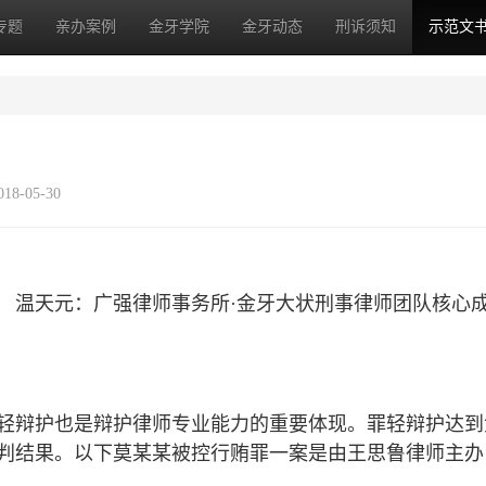
专题
亲办案例
金牙学院
金牙动态
刑诉须知
示范文
18-05-30
温天元：广强律师事务所·金牙大状刑事律师团队核心
轻辩护也是辩护律师专业能力的重要体现。罪轻辩护达到
判结果。以下莫某某被控行贿罪一案是由王思鲁律师主办