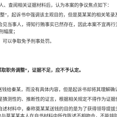
人、查阅相关证据材料后，认为本案的争议焦点如下：
务调整”，起诉书中强调该主观目的，但是莫某某的相关笔
和会见当事人，得知行贿事实已然存在，因此本案不宜再
刑幅度；
节，可以争取免予刑事处罚。
谋取职务调整”，证据不足，应不予认定。
而送钱给秦某，而没有具体内容，但是起诉书却将其理解确
这是猜测性的、推断性的证言，根据相关规定不得作为证据
自述材料中，秦称莫某某送钱的目的是为了获得领导提拔关
也与莫某某本人在自书材料中所作陈述不相吻合，不能排