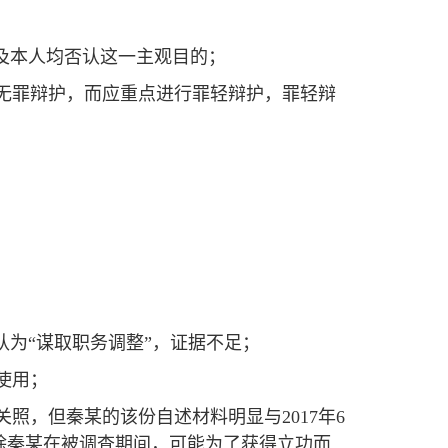
录及本人均否认这一主观目的；
行无罪辩护，而应重点进行罪轻辩护，罪轻辩
认为“谋取职务调整”，证据不足；
使用；
照，但秦某的该份自述材料明显与2017年6
除秦某在被调查期间，可能为了获得立功而