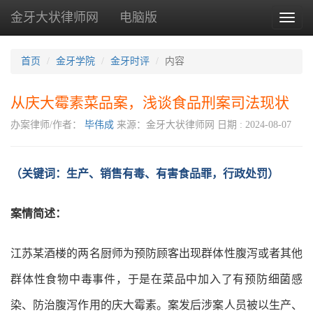
金牙大状律师网
电脑版
Toggl
naviga
首页
金牙学院
金牙时评
内容
从庆大霉素菜品案，浅谈食品刑案司法现状
办案律师/作者：
毕伟成
来源：金牙大状律师网
日期 : 2024-08-07
（关键词：
生产、销售有毒、有害食品罪，行政处罚
）
案情简述：
江苏某酒楼的两名厨师为预防顾客出现群体性腹泻或者其他
群体性食物中毒事件，于是在菜品中加入了有预防细菌感
染、防治腹泻作用的庆大霉素。案发后涉案人员被以生产、