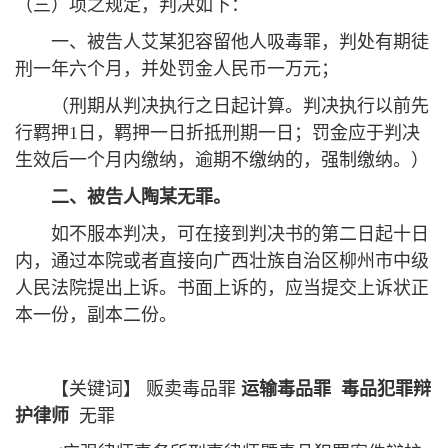
（三）项之规定，判决如下：
一、被告人艾某犯容留他人吸毒罪，判处有期徒
刑一年六个月，并处罚金人民币一万元；
（刑期从判决执行之日起计算。判决执行以前先
行羁押1日，羁押一日折抵刑期一日；罚金应于判决
生效后一个月内缴纳，逾期不缴纳的，强制缴纳。）
二、被告人陶某无罪。
如不服本判决，可在接到判决书的第二日起十日
内，通过本院或者直接向广西壮族自治区柳州市中级
人民法院提出上诉。书面上诉的，应当提交上诉状正
本一份，副本二份。
【关键词】 贩卖毒品罪
运输毒品罪
毒品犯罪辩
护律师
无罪