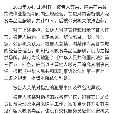
2013年9月7日3时许，被告人艾某、陶某在某餐
饮城停业整顿期间内违规经营，在包厢内容留他人吸
食毒品氯胺酮，共计51人，后被公安机关依法查获。
对于上述指控，公诉人当庭宣读和出示了证人证
言、被告人供述、鉴定意见、辨认笔录、书证等证
据。公诉机关认为，被告人艾某、陶某作为某餐饮城
的经营管理者，明知他人吸食毒品氯胺酮，仍为之提
供场所，其行为均触犯了《中华人民共和国刑法》第
三百五十四条，应当以容留他人吸毒罪追究其刑事责
任。根据《中华人民共和国刑事诉讼法》第一百七十
二条之规定，提请本院依法判处。
被告人艾某对指控的犯罪事实及罪名无异议。
被告人陶某对指控的罪名有异议，辩称其只是负
责设备管理及水果采购等工作，案发当晚其并没有看
见有客人吸食毒品，也没有交代服务员应付公安机关