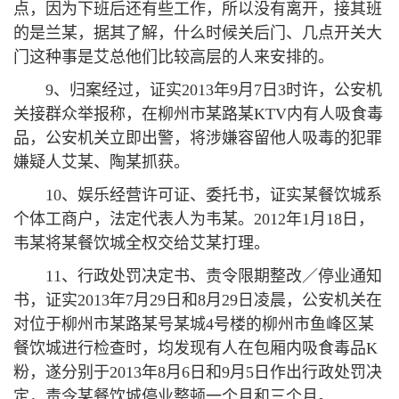
点，因为下班后还有些工作，所以没有离开，接其班
的是兰某，据其了解，什么时候关后门、几点开关大
门这种事是艾总他们比较高层的人来安排的。
9、归案经过，证实2013年9月7日3时许，公安机
关接群众举报称，在柳州市某路某KTV内有人吸食毒
品，公安机关立即出警，将涉嫌容留他人吸毒的犯罪
嫌疑人艾某、陶某抓获。
10、娱乐经营许可证、委托书，证实某餐饮城系
个体工商户，法定代表人为韦某。2012年1月18日，
韦某将某餐饮城全权交给艾某打理。
11、行政处罚决定书、责令限期整改／停业通知
书，证实2013年7月29日和8月29日凌晨，公安机关在
对位于柳州市某路某号某城4号楼的柳州市鱼峰区某
餐饮城进行检查时，均发现有人在包厢内吸食毒品K
粉，遂分别于2013年8月6日和9月5日作出行政处罚决
定，责令某餐饮城停业整顿一个月和三个月。