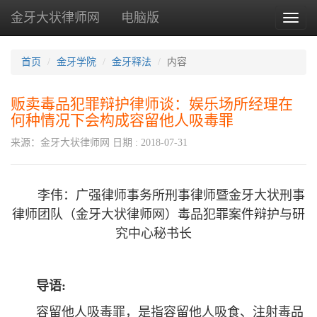
金牙大状律师网
电脑版
Toggl
naviga
首页
金牙学院
金牙释法
内容
贩卖毒品犯罪辩护律师谈：娱乐场所经理在
何种情况下会构成容留他人吸毒罪
来源：金牙大状律师网
日期 : 2018-07-31
李伟：广强律师事务所刑事律师暨金牙大状刑事
律师团队（金牙大状律师网）毒品犯罪案件辩护与研
究中心秘书长
导语:
容留他人吸毒罪，是指容留他人吸食、注射毒品