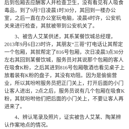
后到包厢去应酬客人并检查卫生，没有看见有人吸食
毒品，到了9月7日凌晨1时30分，其回到一楼办公
室，之后一直在办公室玩电脑，凌晨4时许，公安机
关来进行检查，其就被带到公安机关了。
3、被告人艾某供述，其系某餐饮城总经理，
2013年9月6日23时许，其朋友“三哥”打电话让其帮定
一个包厢，其就帮定了816号包厢，次日凌晨3点30分
左右其回到某餐饮城，服务员对其说那个包厢的客人
在吸食K粉，之后其进到816号包厢敬酒也看见桌子上
放着装有K粉的盘子，其没有劝阻。因为是偷偷营
业，所以其吩咐服务员把正门关上，打开后面的小门
让客人进出，2点之后，服务员说有几个包厢在吸食K
粉，其就吩咐他们把后面的小门关上，不要让客人再
进来了。
4、辨认笔录及照片，证实被告人艾某、陶某辨
认作案地点的情况。