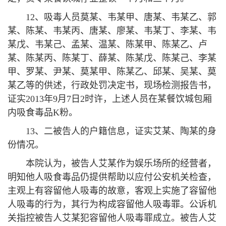
12、吸毒人员莫某、韦某甲、唐某、韦某乙、郭
某、陈某、韦某丙、唐某、廖某、韦某丁、李某、韦
某戊、韦某己、孟某、温某、陈某甲、陈某乙、卢
某、陈某丙、陈某丁、薛某、陈某戊、陈某己、李某
甲、罗某、尹某、莫某甲、陈某乙、邱某、吴某、莫
某乙等的供述，行政处罚决定书，现场检测报告书，
证实2013年9月7日2时许，上述人员在某餐饮城包厢
内吸食毒品K粉。
13、二被告人的户籍信息，证实艾某、陶某的身
份情况。
本院认为，被告人艾某作为娱乐场所的经营者，
明知他人吸食毒品仍提供帮助以应付公安机关检查，
主观上有容留他人吸毒的故意，客观上实施了容留他
人吸毒的行为，其行为构成容留他人吸毒罪。公诉机
关指控被告人艾某犯容留他人吸毒罪成立。被告人艾