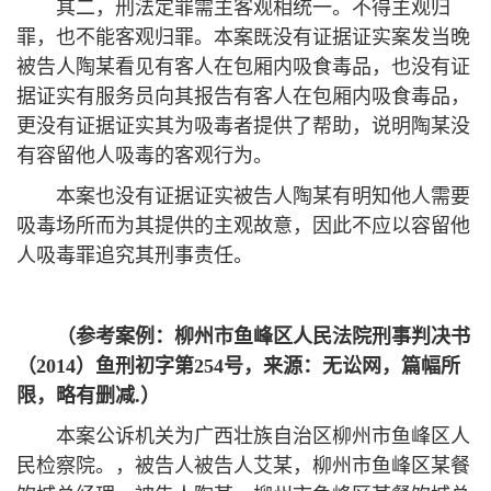
其二，刑法定罪需主客观相统一。不得主观归
罪，也不能客观归罪。本案既没有证据证实案发当晚
被告人陶某看见有客人在包厢内吸食毒品，也没有证
据证实有服务员向其报告有客人在包厢内吸食毒品，
更没有证据证实其为吸毒者提供了帮助，说明陶某没
有容留他人吸毒的客观行为。
本案也没有证据证实被告人陶某有明知他人需要
吸毒场所而为其提供的主观故意，因此不应以容留他
人吸毒罪追究其刑事责任。
（
参考案例：
柳州市鱼峰区人民法院刑事判决书
（2014）鱼刑初字第254
号
，
来源：无讼网，篇幅所
限，略有删减.
）
本案公诉机关为广西壮族自治区柳州市鱼峰区人
民检察院。，被告人被告人艾某，柳州市鱼峰区某餐