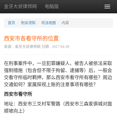
金牙大状律师网
电脑版
Toggl
naviga
首页
刑诉须知
司法地图
内容
西安市各看守所的位置
来源：金牙大状律师网
日期 : 2017-04-28
在刑事案件中，一旦犯罪嫌疑人、被告人被依法采取
强制措施（包含但不限于拘留、逮捕等）后，一般会
交看守所临时羁押。那么西安市看守所有哪些？周边
交通如何？家属探视上账的注意事项有哪些？
西安市看守所
地址：西安市三爻村军警路（西安市三森家俱城对面
顺坡向上）