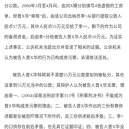
分公款。2000年3月至4月间，由刘X模分别填写4张虚假的工资
单，经曾X华“审核”后，由该公司出纳员李×从银行提取公款人
民币57万元，其中人民币55万元交给了李××，剩下的作为公司
的备用资金。后由李×分给被告人曾X华人民币10万元。为证实
上述事实，公诉机关当庭出示并宣读了相关的证据。公诉机关
认为被告人曾X华的行为已构成贪污罪，诉请依法惩处。
被告人曾X华辩称其不清楚55万元公款是如何被私分，其也
没拿到55万元当中的公款；其辩护人认为被告人曾X华无罪，理
由是一、(2004)深南法刑初字第313号《刑事判决书》不能成为
曾X华构成贪污罪的理由；二、被告人曾X华作出的三份有罪供
述都是在被恐吓情况下所作的，且三份供述前后矛盾；三、李×
的口供存在前后矛盾，也无其它证据印证；四、被告人曾X华没