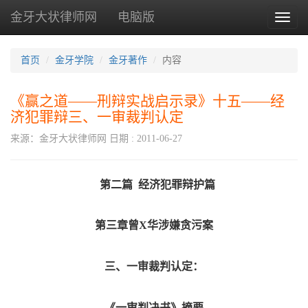
金牙大状律师网
电脑版
Toggl
naviga
首页
金牙学院
金牙著作
内容
《赢之道——刑辩实战启示录》十五——经
济犯罪辩三、一审裁判认定
来源：金牙大状律师网
日期 : 2011-06-27
第二篇 经济犯罪辩护篇
第三章曾X华涉嫌贪污案
三、一审裁判认定：
《一审判决书》摘要