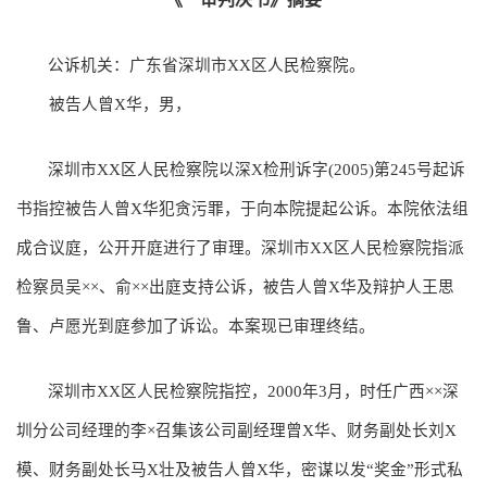
公诉机关：广东省深圳市XX区人民检察院。
被告人曾X华，男，
深圳市XX区人民检察院以深X检刑诉字(2005)第245号起诉
书指控被告人曾X华犯贪污罪，于向本院提起公诉。本院依法组
成合议庭，公开开庭进行了审理。深圳市XX区人民检察院指派
检察员吴××、俞××出庭支持公诉，被告人曾X华及辩护人王思
鲁、卢愿光到庭参加了诉讼。本案现已审理终结。
深圳市XX区人民检察院指控，2000年3月，时任广西××深
圳分公司经理的李×召集该公司副经理曾X华、财务副处长刘X
模、财务副处长马X壮及被告人曾X华，密谋以发“奖金”形式私