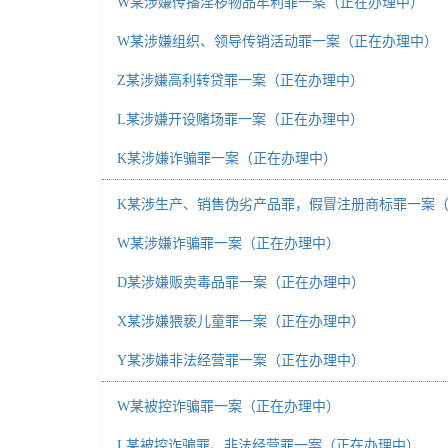
W某涉嫌传播淫秽物品牟利罪一案（正在办理中）
W某涉嫌组织、领导传销活动罪一案（正在办理中）
Z某涉嫌高利转贷罪一案（正在办理中）
L某涉嫌开设赌场罪一案（正在办理中）
K某涉嫌诈骗罪一案（正在办理中）
K某涉生产、销售伪劣产品罪，假冒注册商标罪一案
W某涉嫌诈骗罪一案（正在办理中）
D某涉嫌贩卖毒品罪一案（正在办理中）
X某涉嫌猥亵儿童罪一案（正在办理中）
Y某涉嫌非法经营罪一案（正在办理中）
W某被控诈骗罪一案（正在办理中）
L某被控诈骗罪、非法经营罪一案（正在办理中）