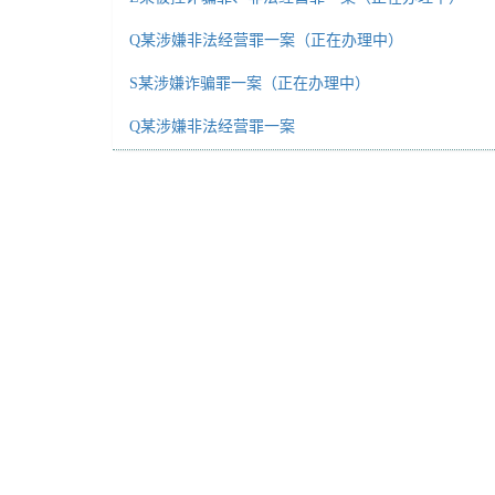
Q某涉嫌非法经营罪一案（正在办理中）
S某涉嫌诈骗罪一案（正在办理中）
Q某涉嫌非法经营罪一案