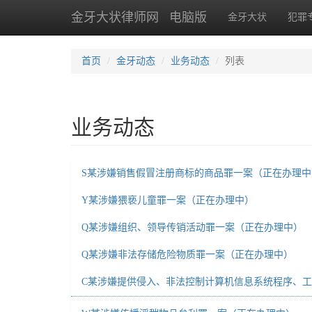
金牙大状律师网
电脑版
金牙大状
犯罪
首页
金牙动态
业务动态
列表
业务动态
S某涉嫌销售假冒注册商标的商品罪一案（正在办理中
Y某涉嫌猥亵儿童罪一案（正在办理中）
​Q某涉嫌组织、领导传销活动罪一案（正在办理中）
Q某涉嫌非法存储危险物质罪一案（正在办理中）
C某涉嫌提供侵入、非法控制计算机信息系统程序、