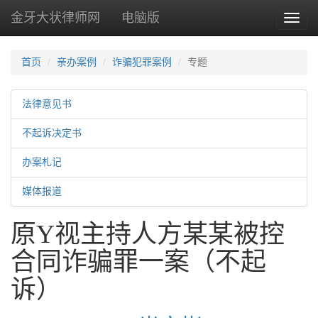
金牙大状律师网
电脑版
Toggl
naviga
首页
亲办案例
诈骗犯罪案例
专题
法律意见书
不起诉决定书
办案札记
媒体报道
原Y视主持人方某某被控
合同诈骗罪一案（不起
诉）